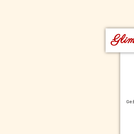
Glim
Ge