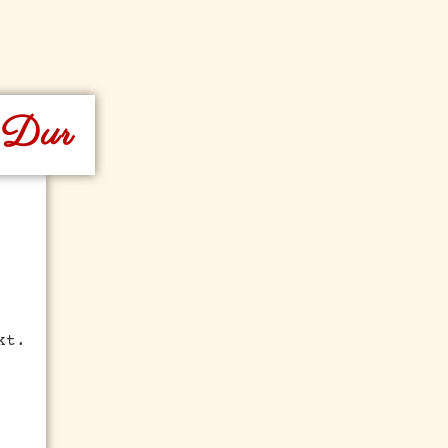
G Dur
kt.